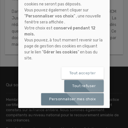
cookies ne seront pas déposés.
Vous pouvez également cliquer sur
Dans tous les cas,il vous suffit de contacter CRCM
"
Personnaliser vos choix
" , une nouvelle
Justice par mail ou à partir de notre site web. La
fenêtre sera affichée .
rédaction du procès-verbal de constat commence dès
Votre choix est
conservé pendant 12
que nous avons achevé nos constatations. Ce
mois.
document vous est ensuite rapidement envoyé par
Vous pouvez, à tout moment revenir sur la
mail, au format PDF.
page de gestion des cookies en cliquant
sur le lien "
Gérer les cookies
" en bas du
site.
Tout accepter
Qui sommes nous ?
Tout refuser
Personnaliser mes choix
Membre d’une association nationale de Commissaires de Justice
certifiée, nous assurons le pilotage de vos actes, dossiers et
constats sur la France entière. Nous sommes également
compétents au niveau national pour le recouvrement amiable de
vos créances.