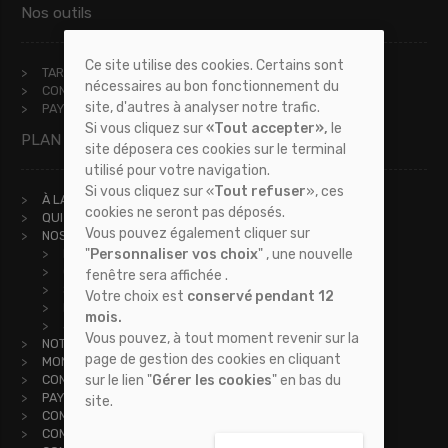
Nos outils
Ce site utilise des cookies. Certains sont
TARIFS
nécessaires au bon fonctionnement du
CONSULTER VOS DOSSIERS
site, d'autres à analyser notre trafic.
PAYER EN LIGNE
Si vous cliquez sur
«Tout accepter»,
le
PLAN DU SITE
site déposera ces cookies sur le terminal
utilisé pour votre navigation.
Si vous cliquez sur «
Tout refuser
», ces
À LA UNE
cookies ne seront pas déposés.
QUI SOMMES NOUS ?
Vous pouvez également cliquer sur
NOS SERVICES
"
Personnaliser vos choix
" , une nouvelle
IMPAYÉS
CONSTAT
fenêtre sera affichée .
SIGNIFICATION D'ACTES
Votre choix est
conservé pendant 12
LOYERS IMPAYÉS
mois.
JEUX CONCOURS
Vous pouvez, à tout moment revenir sur la
NOTRE TARIF
page de gestion des cookies en cliquant
MON ESPACE CLIENT
sur le lien "
Gérer les cookies
" en bas du
CONTACT
PAYER EN LIGNE
site.
COMMISSAIRE DE JUSTICE À CALUIRE
COMMISSAIRE DE JUSTICE À BRON