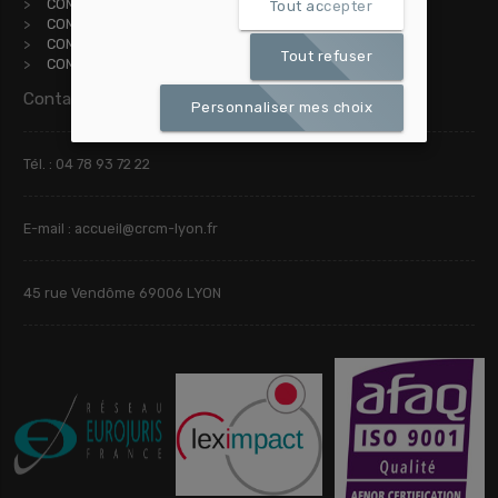
COMMISSAIRE DE JUSTICE À OULLINS
Tout accepter
COMMISSAIRE DE JUSTICE À VILLEURBANNE
COMMISSAIRE DE JUSTICE À ST-PRIEST
Tout refuser
COMMISSAIRE DE JUSTICE À VILLEFRANCHE
Contactez-nous
Personnaliser mes choix
Tél. : 04 78 93 72 22
E-mail : accueil@crcm-lyon.fr
45 rue Vendôme 69006 LYON