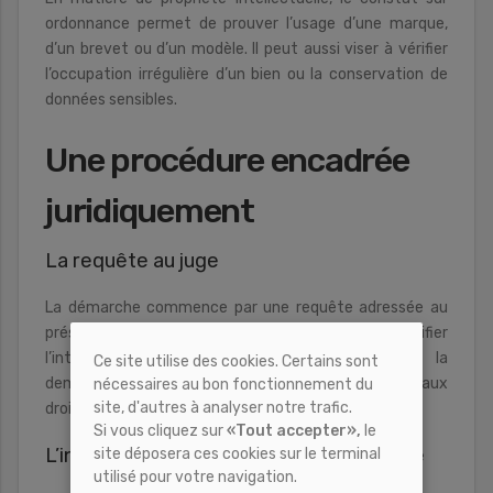
ordonnance permet de prouver l’usage d’une marque,
d’un brevet ou d’un modèle. Il peut aussi viser à vérifier
l’occupation irrégulière d’un bien ou la conservation de
données sensibles.
Une procédure encadrée
juridiquement
La requête au juge
La démarche commence par une requête adressée au
président du tribunal judiciaire. Celle-ci doit justifier
l’intérêt à obtenir la preuve et démontrer que la
Ce site utilise des cookies. Certains sont
demande est légitime, sans atteinte excessive aux
nécessaires au bon fonctionnement du
site, d'autres à analyser notre trafic.
droits d’autrui.
Si vous cliquez sur
«Tout accepter»,
le
L’intervention du commissaire de justice
site déposera ces cookies sur le terminal
utilisé pour votre navigation.