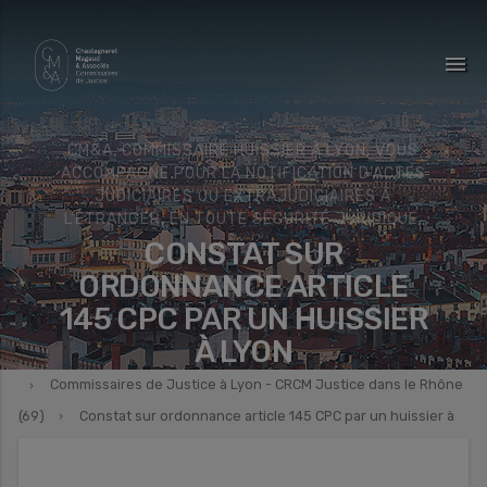
menu
CM&A, COMMISSAIRE HUISSIER À LYON, VOUS
ACCOMPAGNE POUR LA NOTIFICATION D’ACTES
JUDICIAIRES OU EXTRAJUDICIAIRES À
L’ÉTRANGER, EN TOUTE SÉCURITÉ JURIDIQUE.
CONSTAT SUR
ORDONNANCE ARTICLE
145 CPC PAR UN HUISSIER
À LYON
Commissaires de Justice à Lyon - CRCM Justice dans le Rhône
(69)
Constat sur ordonnance article 145 CPC par un huissier à
Lyon