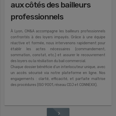
aux côtés des bailleurs
professionnels
À Lyon, CM&A accompagne les bailleurs professionnels
confrontés à des loyers impayés. Grâce à une équipe
réactive et formée, nous intervenons rapidement pour
établir les actes nécessaires (commandement,
sommation, constat, etc.) et assurer le recouvrement
des loyers ou la résiliation du bail commercial.
Chaque dossier bénéficie d’un interlocuteur unique, avec
un accès sécurisé via notre plateforme en ligne. Nos
engagements : clarté, efficacité, et parfaite maîtrise
des procédures (ISO 9001, réseau CDJ et CONNEXX).
navigate_next