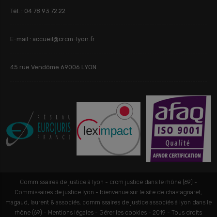
Tél. : 04 78 93 72 22
E-mail : accueil@crcm-lyon.fr
45 rue Vendôme 69006 LYON
Commissaires de justice à lyon - crcm justice dans le rhône (69) -
Commissaires de justice lyon - bienvenue sur le site de chastagnaret,
magaud, laurent & associés, commissaires de justice associés à lyon dans le
rhône (69) -
Mentions légales
-
Gérer les cookies
-
2019 - Tous droits