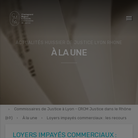
menu
ACTUALITÉS HUISSIER DE JUSTICE LYON RHONE
À LA UNE
Commissaires de Justice à Lyon - CRCM Justice dans le Rhône
(69)
À la une
Loyers impayés commerciaux : les recours
pour les bailleurs professionnels
LOYERS IMPAYÉS COMMERCIAUX :