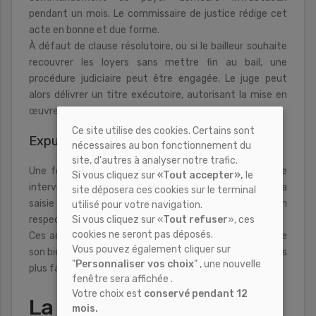
pendant un mois. Le commissaire de justice rédige cet
acte en bonne et due forme.
À défaut de clause résolutoire, ou si le bailleur souhaite
recouvrer les loyers sans mettre fin au bail, une
procédure judiciaire peut être engagée. Le juge peut
alors délivrer un titre exécutoire, autorisant la mise en
œuvre de mesures coercitives : saisies, recouvrement.
Ce site utilise des cookies. Certains sont
Expulsion et exécution forcée
nécessaires au bon fonctionnement du
site, d'autres à analyser notre trafic.
Une fois le jugement rendu, le commissaire de justice
Si vous cliquez sur
«Tout accepter»,
le
intervient pour exécuter la décision. Il peut procéder à la
site déposera ces cookies sur le terminal
saisie des biens du locataire ou à l’expulsion en
utilisé pour votre navigation.
respectant les délais légaux.
Si vous cliquez sur «
Tout refuser
», ces
cookies ne seront pas déposés.
Ces actions garantissent au bailleur la récupération de
Vous pouvez également cliquer sur
son bien et la possibilité de le relouer dans des conditions
"
Personnaliser vos choix
" , une nouvelle
plus favorables.
fenêtre sera affichée .
Votre choix est
conservé pendant 12
La garantie de loyers
mois.