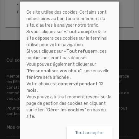
Saisies des comptes bancaires, des
rémunérations
Ce site utilise des cookies. Certains sont
nécessaires au bon fonctionnement du
site, d'autres à analyser notre trafic.
Si vous cliquez sur
«Tout accepter»,
le
site déposera ces cookies sur le terminal
utilisé pour votre navigation.
Si vous cliquez sur «
Tout refuser
», ces
cookies ne seront pas déposés.
Qui sommes nous ?
Vous pouvez également cliquer sur
"
Personnaliser vos choix
" , une nouvelle
Membre d’une association nationale de Commissaires de Justice
fenêtre sera affichée .
certifiée, nous assurons le pilotage de vos actes, dossiers et
Votre choix est
conservé pendant 12
constats sur la France entière. Nous sommes également
mois.
compétents au niveau national pour le recouvrement amiable de
Vous pouvez, à tout moment revenir sur la
vos créances.
page de gestion des cookies en cliquant
Pour tout renseignement complémentaire, n’hésitez pas à nous
sur le lien "
Gérer les cookies
" en bas du
contacter.
site.
Nos outils
Tout accepter