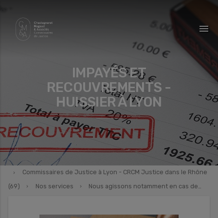
menu
IMPAYÉS ET
RECOUVREMENTS -
HUISSIER À LYON
Commissaires de Justice à Lyon - CRCM Justice dans le Rhône
(69)
Nos services
Nous agissons notamment en cas de…