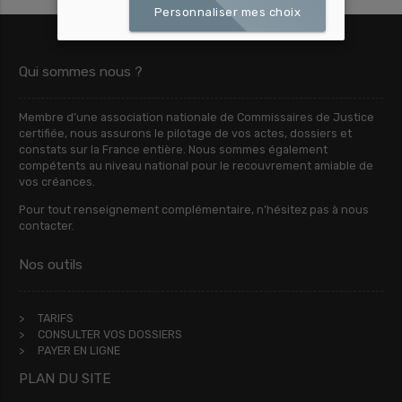
Personnaliser mes choix
Qui sommes nous ?
Membre d’une association nationale de Commissaires de Justice
certifiée, nous assurons le pilotage de vos actes, dossiers et
constats sur la France entière. Nous sommes également
compétents au niveau national pour le recouvrement amiable de
vos créances.
Pour tout renseignement complémentaire, n’hésitez pas à nous
contacter.
Nos outils
TARIFS
CONSULTER VOS DOSSIERS
PAYER EN LIGNE
PLAN DU SITE