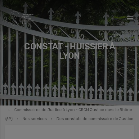
menu
CONSTAT - HUISSIER À
LYON
Commissaires de Justice à Lyon - CRCM Justice dans le Rhône
(69)
Nos services
Des constats de commissaire de Justice
en toutes situations