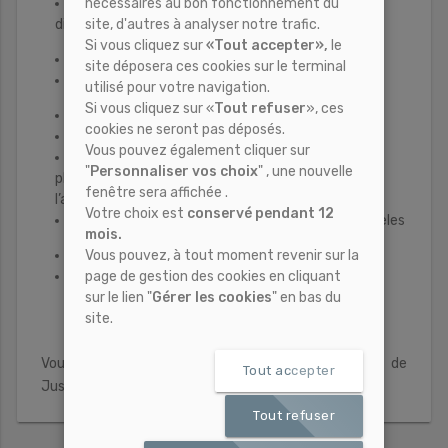
nécessaires au bon fonctionnement du
Constat d’inventaire du mobilier avant mariage,
site, d'autres à analyser notre trafic.
divorce, établissement ou rupture de Pacs
Si vous cliquez sur
«Tout accepter»,
le
Constat de destruction de stock
site déposera ces cookies sur le terminal
Constat de vétusté
utilisé pour votre navigation.
Si vous cliquez sur «
Tout refuser
», ces
Constat de SMS, e-mail, messages vocaux
cookies ne seront pas déposés.
Constat sur internet
Vous pouvez également cliquer sur
Constat de dépôt de manuscrits, de
"
Personnaliser vos choix
" , une nouvelle
photographies, films pour pouvoir justifier de
fenêtre sera affichée .
l’antériorité de la création de votre œuvre
Votre choix est
conservé pendant 12
Constat en matière de brevets, dessins et modèles
mois.
Vous pouvez, à tout moment revenir sur la
Constat de grève
page de gestion des cookies en cliquant
Constat d’abandon de poste
sur le lien "
Gérer les cookies
" en bas du
site.
Vous avez besoin d’un constat de commissaires de
Tout accepter
Justice à Lyon ?
Faites appel à CRCM Justice
.
Tout refuser